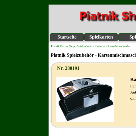
Startseite
Spielkarten
Spi
Piatnik Online Shop - Spielzubehör - Kartenmischmaschinen kaufen
Piatnik Spielzubehör - Kartenmischmasc
Nr. 280191
Ka
Für
Au
ohn