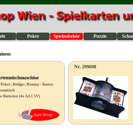
ele
Poker
Spielzubehör
Puzzle
Scha
hinen:
Nr. 299698
rtenmischmaschine
 Poker-, Bridge-, Rummy - Karten
tomatisch
e Batterien (4x AA 1.5V)